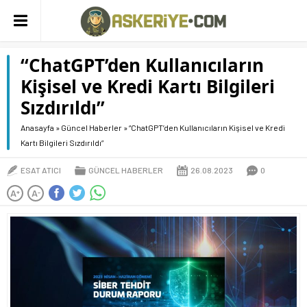
“ChatGPT’den Kullanıcıların
Kişisel ve Kredi Kartı Bilgileri
Sızdırıldı”
Anasayfa
»
Güncel Haberler
»
“ChatGPT’den Kullanıcıların Kişisel ve Kredi
Kartı Bilgileri Sızdırıldı”
ESAT ATICI
GÜNCEL HABERLER
26.08.2023
0
A
A
+
-