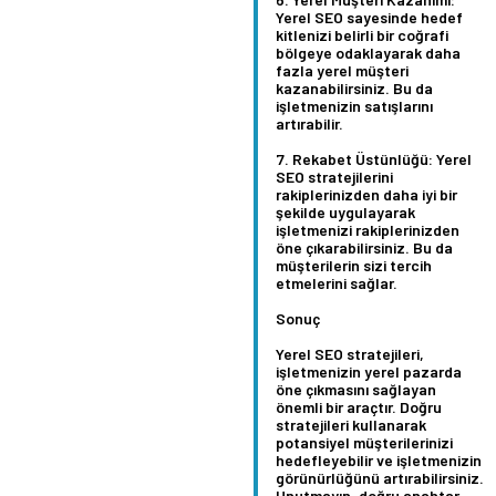
Yerel SEO sayesinde hedef
kitlenizi belirli bir coğrafi
bölgeye odaklayarak daha
fazla yerel müşteri
kazanabilirsiniz. Bu da
işletmenizin satışlarını
artırabilir.
Rekabet Üstünlüğü:
Yerel
SEO stratejilerini
rakiplerinizden daha iyi bir
şekilde uygulayarak
işletmenizi rakiplerinizden
öne çıkarabilirsiniz. Bu da
müşterilerin sizi tercih
etmelerini sağlar.
Sonuç
Yerel SEO stratejileri,
işletmenizin yerel pazarda
öne çıkmasını sağlayan
önemli bir araçtır. Doğru
stratejileri kullanarak
potansiyel müşterilerinizi
hedefleyebilir ve işletmenizin
görünürlüğünü artırabilirsiniz.
Unutmayın, doğru anahtar