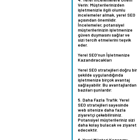
Verin:
Müşterilerinizden
işletmenizle ilgili olumlu
incelemeler almak, yerel SEO
açısından önemlidir.
İncelemeler, potansiyel
müşterilerinizin işletmenize
güven duymasını sağlar ve
sizi tercih etmelerini teşvik
eder.
Yerel SEO’nun İşletmenize
Kazandıracakları
Yerel SEO stratejileri doğru bir
şekilde uygulandığında
işletmenize birçok avantaj
sağlayabilir. Bu avantajlardan
bazıları şunlardır:
Daha Fazla Trafik:
Yerel
SEO stratejileri sayesinde
web sitenize daha fazla
ziyaretçi çekebilirsiniz.
Potansiyel müşterileriniz sizi
daha kolay bulacak ve ziyaret
edecektir.
Yerel Müşteri Kazanımı: