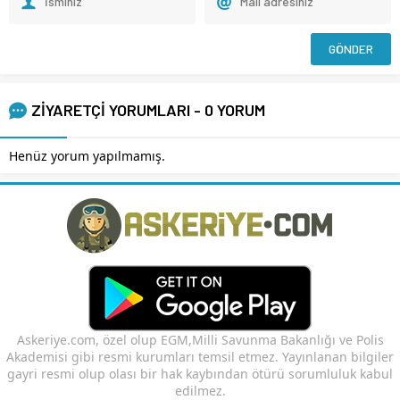
ZİYARETÇİ YORUMLARI - 0 YORUM
Henüz yorum yapılmamış.
Askeriye.com, özel olup EGM,Milli Savunma Bakanlığı ve Polis
Akademisi gibi resmi kurumları temsil etmez. Yayınlanan bilgiler
gayri resmi olup olası bir hak kaybından ötürü sorumluluk kabul
edilmez.