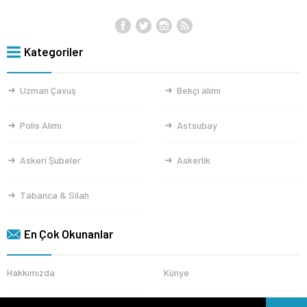
Kategoriler
Uzman Çavuş
Bekçi alımı
Polis Alımı
Astsubay
Askeri Şubeler
Askerlik
Tabanca & Silah
En Çok Okunanlar
Hakkımızda
Künye