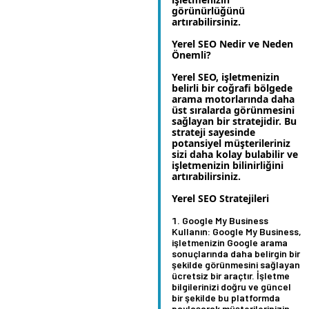
görünürlüğünü
artırabilirsiniz.
Yerel SEO Nedir ve Neden
Önemli?
Yerel SEO, işletmenizin
belirli bir coğrafi bölgede
arama motorlarında daha
üst sıralarda görünmesini
sağlayan bir stratejidir. Bu
strateji sayesinde
potansiyel müşterileriniz
sizi daha kolay bulabilir ve
işletmenizin bilinirliğini
artırabilirsiniz.
Yerel SEO Stratejileri
Google My Business
Kullanın:
Google My Business,
işletmenizin Google arama
sonuçlarında daha belirgin bir
şekilde görünmesini sağlayan
ücretsiz bir araçtır. İşletme
bilgilerinizi doğru ve güncel
bir şekilde bu platformda
paylaşarak müşterilerinizin