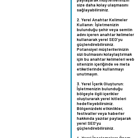
size daha kolay ulaşmasını
sağlayabilirsiniz.
Yerel Anahtar Kelimeler
Kullanın:
İşletmenizin
bulunduğu şehir veya semtin
adını içeren anahtar kelimeler
kullanarak yerel SEO’yu
güçlendirebilirsiniz.
Potansiyel müşterilerinizin
sizi bulmasını kolaylaştırmak
için bu anahtar kelimeleri web
sitenizin içeriğinde ve meta
etiketlerinde kullanmayı
unutmayın.
Yerel İçerik Oluşturun:
İşletmenizin bulunduğu
bölgeyle ilgili içerikler
oluşturarak yerel kitleleri
hedefleyebilirsiniz.
Bölgenizdeki etkinlikler,
festivaller veya haberler
hakkında yazılar paylaşarak
yerel SEO’yu
güçlendirebilirsiniz.
Yerel İncelemelere Önem