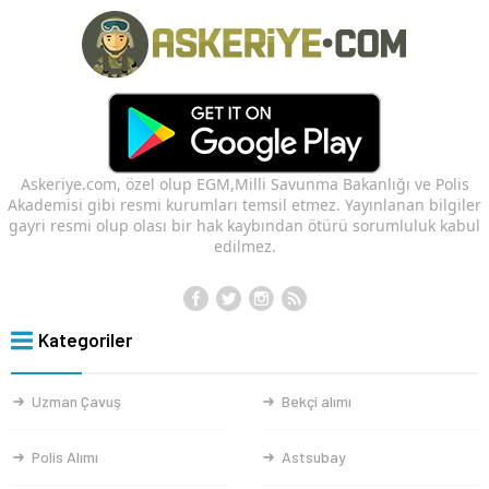
Askeriye.com, özel olup EGM,Milli Savunma Bakanlığı ve Polis
Akademisi gibi resmi kurumları temsil etmez. Yayınlanan bilgiler
gayri resmi olup olası bir hak kaybından ötürü sorumluluk kabul
edilmez.
Kategoriler
Uzman Çavuş
Bekçi alımı
Polis Alımı
Astsubay