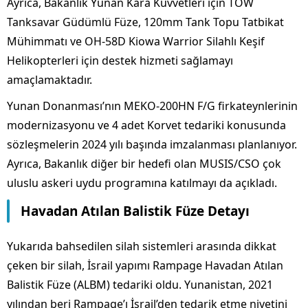
Ayrıca, Bakanlık Yunan Kara Kuvvetleri için TOW
Tanksavar Güdümlü Füze, 120mm Tank Topu Tatbikat
Mühimmatı ve OH-58D Kiowa Warrior Silahlı Keşif
Helikopterleri için destek hizmeti sağlamayı
amaçlamaktadır.
Yunan Donanması’nın MEKO-200HN F/G firkateynlerinin
modernizasyonu ve 4 adet Korvet tedariki konusunda
sözleşmelerin 2024 yılı başında imzalanması planlanıyor.
Ayrıca, Bakanlık diğer bir hedefi olan MUSIS/CSO çok
uluslu askeri uydu programına katılmayı da açıkladı.
Havadan Atılan Balistik Füze Detayı
Yukarıda bahsedilen silah sistemleri arasında dikkat
çeken bir silah, İsrail yapımı Rampage Havadan Atılan
Balistik Füze (ALBM) tedariki oldu. Yunanistan, 2021
yılından beri Rampage’ı İsrail’den tedarik etme niyetini