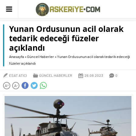
Yunan Ordusunun acil olarak
tedarik edeceği füzeler
açıklandı
Anasayfa
»
Güncel Haberler
»
Yunan Ordusunun acil olarak tedarik edeceği
füzeler açıklandı
ESAT ATICI
GÜNCEL HABERLER
26.08.2023
0
A
A
+
-