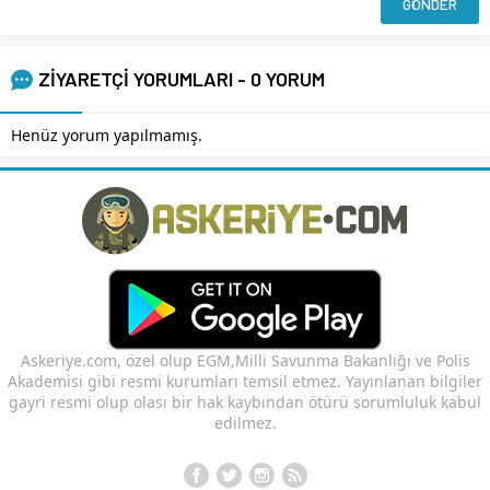
ZİYARETÇİ YORUMLARI - 0 YORUM
Henüz yorum yapılmamış.
Askeriye.com, özel olup EGM,Milli Savunma Bakanlığı ve Polis
Akademisi gibi resmi kurumları temsil etmez. Yayınlanan bilgiler
gayri resmi olup olası bir hak kaybından ötürü sorumluluk kabul
edilmez.