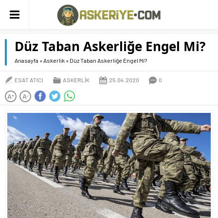
Düz Taban Askerliğe Engel Mi?
Anasayfa
»
Askerlik
»
Düz Taban Askerliğe Engel Mi?
ESAT ATICI
ASKERLIK
25.04.2020
0
A
A
+
-