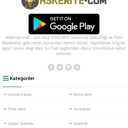
Askeriye.com, özel olup EGM,Milli Savunma Bakanlığı ve Polis
Akademisi gibi resmi kurumları temsil etmez. Yayınlanan bilgiler
gayri resmi olup olası bir hak kaybından ötürü sorumluluk kabul
edilmez.
Kategoriler
Uzman Çavuş
Bekçi alımı
Polis Alımı
Astsubay
Askeri Şubeler
Askerlik