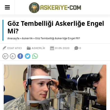
Göz Tembelliği Askerliğe Engel
Mi?
Anasayfa
»
Askerlik
»
Göz Tembelliği Askerliğe Engel Mi?
ESAT ATICI
ASKERLIK
01.05.2020
0
A
A
+
-