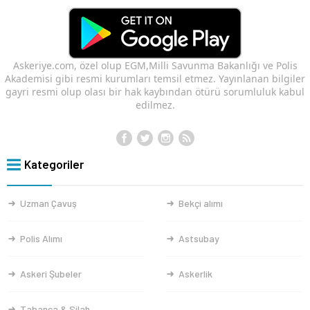
Askeriye.com, özel olup EGM,Milli Savunma Bakanlığı ve Polis
Akademisi gibi resmi kurumları temsil etmez. Yayınlanan bilgiler
gayri resmi olup olası bir hak kaybından ötürü sorumluluk kabul
edilmez.
Kategoriler
Uzman Çavuş
Bekçi alımı
Polis Alımı
Astsubay
Askeri Şubeler
Askerlik
Tabanca & Silah