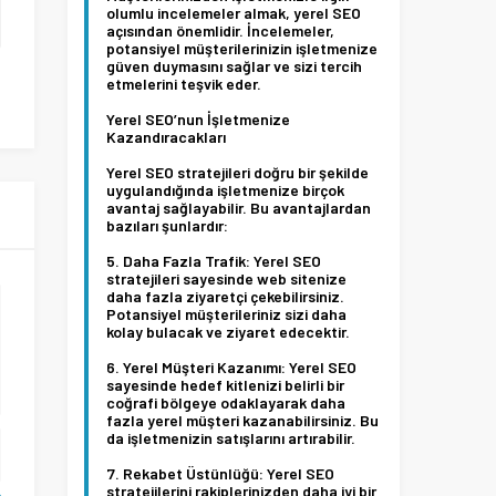
olumlu incelemeler almak, yerel SEO
açısından önemlidir. İncelemeler,
potansiyel müşterilerinizin işletmenize
güven duymasını sağlar ve sizi tercih
etmelerini teşvik eder.
Yerel SEO’nun İşletmenize
Kazandıracakları
Yerel SEO stratejileri doğru bir şekilde
uygulandığında işletmenize birçok
avantaj sağlayabilir. Bu avantajlardan
bazıları şunlardır:
Daha Fazla Trafik:
Yerel SEO
stratejileri sayesinde web sitenize
daha fazla ziyaretçi çekebilirsiniz.
Potansiyel müşterileriniz sizi daha
kolay bulacak ve ziyaret edecektir.
Yerel Müşteri Kazanımı:
Yerel SEO
sayesinde hedef kitlenizi belirli bir
coğrafi bölgeye odaklayarak daha
fazla yerel müşteri kazanabilirsiniz. Bu
da işletmenizin satışlarını artırabilir.
Rekabet Üstünlüğü:
Yerel SEO
stratejilerini rakiplerinizden daha iyi bir