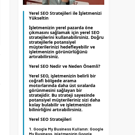
Yerel SEO Stratejileri ile İşletmenizi
Yükseltin
İşletmenizin yerel pazarda öne
çıkmasını sağlamak için yerel SEO
stratejilerini kullanabilirsiniz. Doğru
stratejilerle potansiyel
müşterilerinizi hedefleyebilir ve
işletmenizin görünürlüğünü
r
artırabilirsiniz.
Yerel SEO Nedir ve Neden Önemli?
.
Yerel SEO, işletmenizin belirli bir
coğrafi bölgede arama
e
motorlarında daha üst sıralarda
görünmesini sağlayan bir
a
stratejidir. Bu strateji sayesinde
potansiyel müşterileriniz sizi daha
kolay bulabilir ve işletmenizin
bilinirliğini artırabilirsiniz.
Yerel SEO Stratejileri
n
Google My Business Kullanın:
Google
My Business, işletmenizin Google