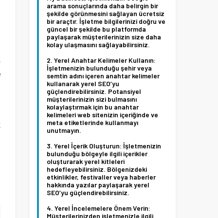
arama sonuçlarında daha belirgin bir
şekilde görünmesini sağlayan ücretsiz
bir araçtır. İşletme bilgilerinizi doğru ve
güncel bir şekilde bu platformda
paylaşarak müşterilerinizin size daha
kolay ulaşmasını sağlayabilirsiniz.
ş
Yerel Anahtar Kelimeler Kullanın:
İşletmenizin bulunduğu şehir veya
e
semtin adını içeren anahtar kelimeler
kullanarak yerel SEO’yu
u
güçlendirebilirsiniz. Potansiyel
müşterilerinizin sizi bulmasını
kolaylaştırmak için bu anahtar
kelimeleri web sitenizin içeriğinde ve
meta etiketlerinde kullanmayı
k
unutmayın.
n
Yerel İçerik Oluşturun:
İşletmenizin
bulunduğu bölgeyle ilgili içerikler
oluşturarak yerel kitleleri
hedefleyebilirsiniz. Bölgenizdeki
etkinlikler, festivaller veya haberler
hakkında yazılar paylaşarak yerel
SEO’yu güçlendirebilirsiniz.
Yerel İncelemelere Önem Verin:
Müşterilerinizden işletmenizle ilgili