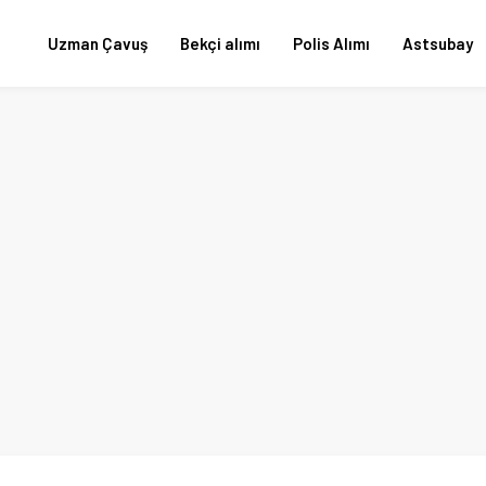
Uzman Çavuş
Bekçi alımı
Polis Alımı
Astsubay