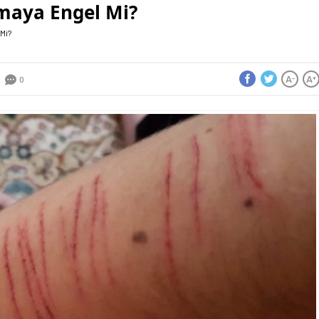
Olmaya Engel Mi?
 Mi?
A
A
-
+
0