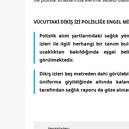
ise polislik sınavlarında elenme sebebi olabi
VÜCUTTAKİ DİKİŞ İZİ POLİSLİĞE ENGEL Mİ
Polislik alım şartlarındaki sağlık y
izleri ile ilgili herhangi bir tanım 
uzaklıktan bakıldığında eşgal be
görülmektedir.
Dikiş izleri beş metreden dahi görülebil
üniforma giyildiğinde altında kal
tarafından sağlık raporu da göze alınar
ÖNCEKİ KONU