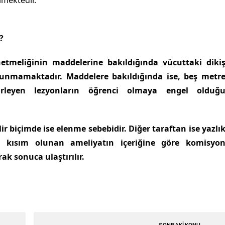
lmektedir.
?
önetmeliğinin maddelerine bakıldığında vücuttaki diki
bulunmamaktadır. Maddelere bakıldığında ise, beş metr
lirleyen lezyonların öğrenci olmaya engel olduğ
ir biçimde ise elenme sebebidir. Diğer taraftan ise yazlı
an kısım olunan ameliyatın içeriğine göre komisyo
ak sonuca ulaştırılır.
SONRAKİ KONU