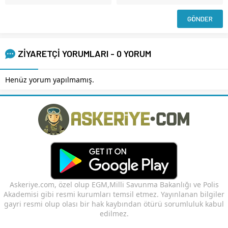
ZİYARETÇİ YORUMLARI - 0 YORUM
Henüz yorum yapılmamış.
Askeriye.com, özel olup EGM,Milli Savunma Bakanlığı ve Polis
Akademisi gibi resmi kurumları temsil etmez. Yayınlanan bilgiler
gayri resmi olup olası bir hak kaybından ötürü sorumluluk kabul
edilmez.