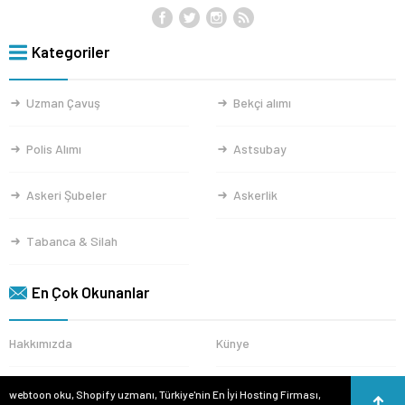
Kategoriler
Uzman Çavuş
Bekçi alımı
Polis Alımı
Astsubay
Askeri Şubeler
Askerlik
Tabanca & Silah
En Çok Okunanlar
Hakkımızda
Künye
webtoon oku
,
Shopify uzmanı
,
Türkiye'nin En İyi Hosting Firması
,