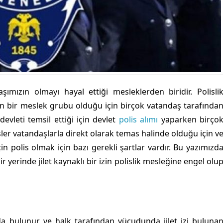
ımızın olmayı hayal ettiği mesleklerden biridir. Polisli
lan bir meslek grubu olduğu için birçok vatandaş tarafında
devleti temsil ettiği için devlet
polis alımı
yaparken birço
ler vatandaşlarla direkt olarak temas halinde olduğu için v
n polis olmak için bazı gerekli şartlar vardır. Bu yazımızd
r yerinde jilet kaynaklı bir izin polislik mesleğine engel olu
larda bulunur ve halk tarafından vücudunda jilet izi buluna