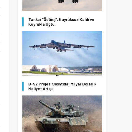
e
e
Tanker “Ödünç”, Kuyruksuz Kaldı ve
Kuyrukla Uçtu.
e
r
e
B-52 Projesi Sıkıntıda: Milyar Dolarlık
n
Maliyet Artışı
e