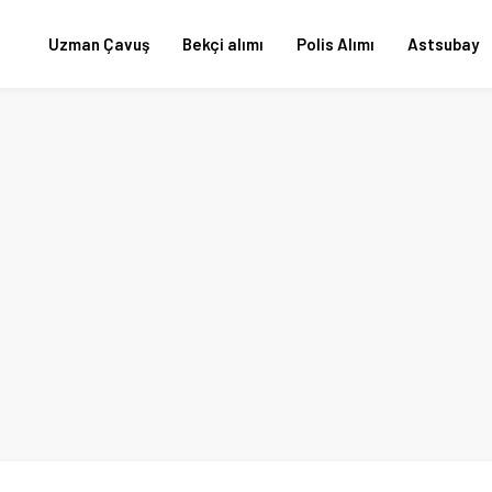
Uzman Çavuş
Bekçi alımı
Polis Alımı
Astsubay