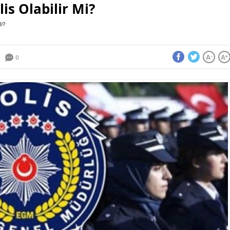
lis Olabilir Mi?
Mi?
A
A
-
+
0