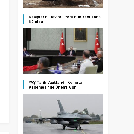
e
Rakiplerini Devirdi: Peru’nun Yeni Tankı
K2 oldu
n
i
e
YAŞ Tarihi Açıklandı: Komuta
Kademesinde Önemli Gün!