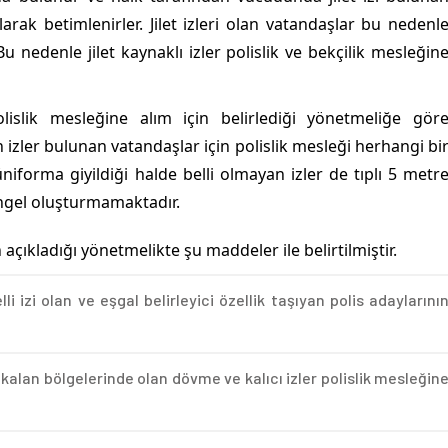
arak betimlenirler. Jilet izleri olan vatandaşlar bu nedenl
 nedenle jilet kaynaklı izler polislik ve bekçilik mesleğin
slik mesleğine alım için belirlediği yönetmeliğe gör
izler bulunan vatandaşlar için polislik mesleği herhangi bi
iforma giyildiği halde belli olmayan izler de tıplı 5 metr
engel oluşturmamaktadır.
kladığı yönetmelikte şu maddeler ile belirtilmiştir.
 izi olan ve eşgal belirleyici özellik taşıyan polis adaylarını
kalan bölgelerinde olan dövme ve kalıcı izler polislik mesleğin