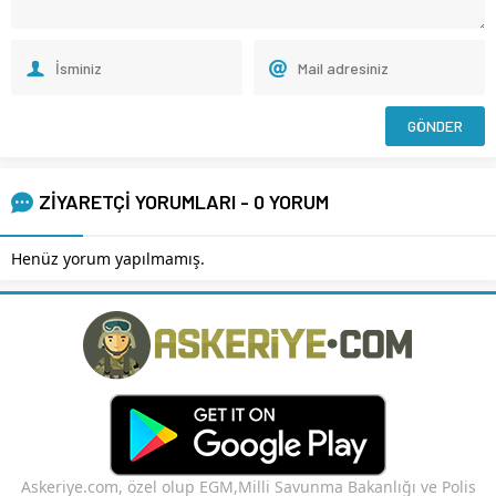
ZİYARETÇİ YORUMLARI - 0 YORUM
Henüz yorum yapılmamış.
Askeriye.com, özel olup EGM,Milli Savunma Bakanlığı ve Polis