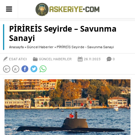
PİRİREİS Seyirde – Savunma
Sanayi
Anasayfa
»
Güncel Haberler
»
PİRİREİS Seyirde – Savunma Sanayi
ESAT ATICI
GÜNCEL HABERLER
26.11.2023
0
A
A
+
-