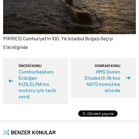
PİRİREİS Cumhuriyet’in 100. Yılı İstanbul Boğazı Geçişi
Etkinliğinde
ÖNCEKİ KONU
SONRAKİ KONU
Cumhurbaşkanı
HMS Queen
Erdoğan
Elizabeth ilk kez
KIZILELMA’nın
NATO komutası
motoru için tarih
altında
verdi
BENZER KONULAR