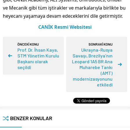
ve Mecanik gibi tüm iştirakler ve markalarıyla birlikte bu
heyecanı yaşamaya devam edeceklerini dile getirmiştir.
CANİK Resmi Websitesi
ÖNCEKİ KONU
SONRAKİ KONU
Prof. Dr. İhsan Kaya,
Ukrayna-Rusya
STM Yönetim Kurulu
Savaşı, Brezilya’nın
Başkanı olarak
Leopard 1A5 BR Ana
seçildi
Muharebe Tankı
(AMT)
modernizasyonunu
etkiledi
BENZER KONULAR