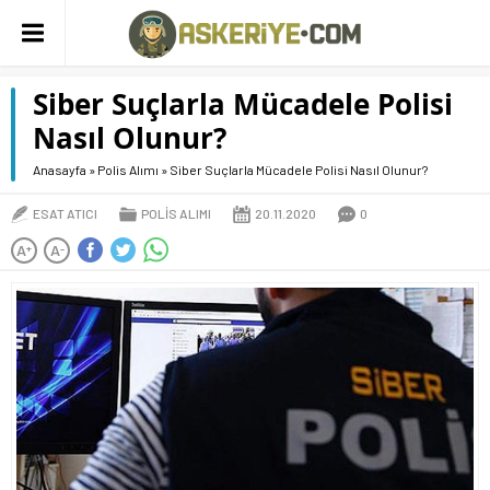
Siber Suçlarla Mücadele Polisi
Nasıl Olunur?
Anasayfa
»
Polis Alımı
»
Siber Suçlarla Mücadele Polisi Nasıl Olunur?
ESAT ATICI
POLIS ALIMI
20.11.2020
0
A
A
+
-