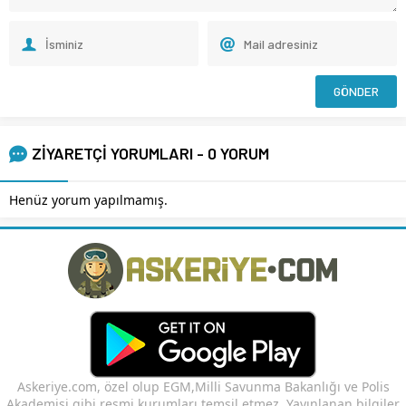
ZİYARETÇİ YORUMLARI - 0 YORUM
Henüz yorum yapılmamış.
Askeriye.com, özel olup EGM,Milli Savunma Bakanlığı ve Polis
Akademisi gibi resmi kurumları temsil etmez. Yayınlanan bilgiler