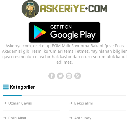
Askeriye.com, özel olup EGM,Milli Savunma Bakanlığı ve Polis
Akademisi gibi resmi kurumları temsil etmez. Yayınlanan bilgiler
gayri resmi olup olası bir hak kaybından ötürü sorumluluk kabul
edilmez.
Kategoriler
Uzman Çavuş
Bekçi alımı
Polis Alımı
Astsubay