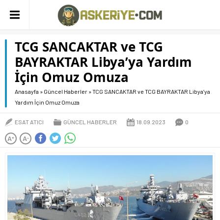
TCG SANCAKTAR ve TCG
BAYRAKTAR Libya’ya Yardım
İçin Omuz Omuza
Anasayfa
»
Güncel Haberler
»
TCG SANCAKTAR ve TCG BAYRAKTAR Libya’ya
Yardım İçin Omuz Omuza
ESAT ATICI
GÜNCEL HABERLER
18.09.2023
0
A
A
+
-