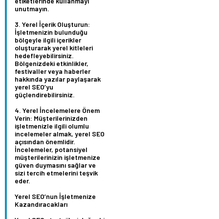
etiketlerinde kullanmayı
unutmayın.
Yerel İçerik Oluşturun:
İşletmenizin bulunduğu
bölgeyle ilgili içerikler
oluşturarak yerel kitleleri
hedefleyebilirsiniz.
Bölgenizdeki etkinlikler,
festivaller veya haberler
hakkında yazılar paylaşarak
yerel SEO’yu
güçlendirebilirsiniz.
Yerel İncelemelere Önem
Verin:
Müşterilerinizden
işletmenizle ilgili olumlu
incelemeler almak, yerel SEO
açısından önemlidir.
İncelemeler, potansiyel
müşterilerinizin işletmenize
güven duymasını sağlar ve
sizi tercih etmelerini teşvik
eder.
Yerel SEO’nun İşletmenize
Kazandıracakları