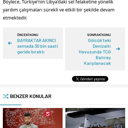
Böylece, Türkiye’nin Libya’daki sel felaketine yönelik
yardım çalışmaları sürekli ve etkili bir şekilde devam
etmektedir.
ÖNCEKİ KONU
SONRAKİ KONU
BAYRAKTAR AKINCI
Gölcük’teki
semada 30 bin saati
Denizaltı
geride bıraktı
Havuzunda TCG
Batıray
Karşılanacak
BENZER KONULAR