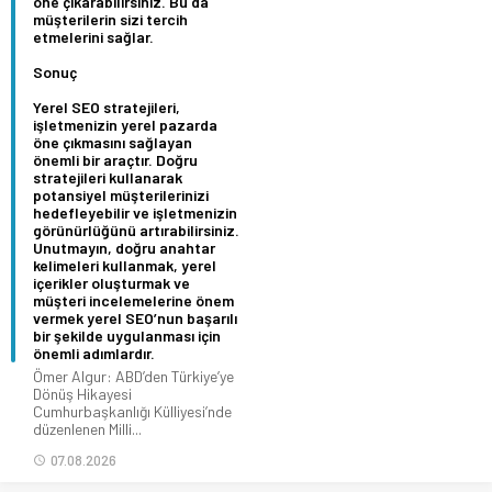
öne çıkarabilirsiniz. Bu da
müşterilerin sizi tercih
etmelerini sağlar.
Sonuç
Yerel SEO stratejileri,
işletmenizin yerel pazarda
öne çıkmasını sağlayan
önemli bir araçtır. Doğru
stratejileri kullanarak
potansiyel müşterilerinizi
hedefleyebilir ve işletmenizin
görünürlüğünü artırabilirsiniz.
Unutmayın, doğru anahtar
kelimeleri kullanmak, yerel
içerikler oluşturmak ve
müşteri incelemelerine önem
vermek yerel SEO’nun başarılı
bir şekilde uygulanması için
önemli adımlardır.
Ömer Algur: ABD’den Türkiye’ye
Dönüş Hikayesi
Cumhurbaşkanlığı Külliyesi’nde
düzenlenen Milli...
07.08.2026