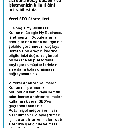
sizi daha kolay bulabilir ve
işletmenizin bilinirliğini
artırabilirsiniz.
Yerel SEO Stratejileri
Google My Business
Kullanın:
Google My Business,
işletmenizin Google arama
sonuçlarında daha belirgin bir
şekilde görünmesini sağlayan
ücretsiz bir araçtır. İşletme
bilgilerinizi doğru ve güncel
bir şekilde bu platformda
paylaşarak müşterilerinizin
size daha kolay ulaşmasını
sağlayabilirsiniz.
Yerel Anahtar Kelimeler
Kullanın:
İşletmenizin
bulunduğu şehir veya semtin
adını içeren anahtar kelimeler
kullanarak yerel SEO’yu
güçlendirebilirsiniz.
Potansiyel müşterilerinizin
sizi bulmasını kolaylaştırmak
için bu anahtar kelimeleri web
sitenizin içeriğinde ve meta