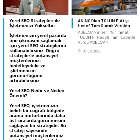
Yerel SEO Stratejileri ile
AKINCI’dan TOLUN P Atışı:
İşletmenizi Yükseltin
Hedef Tam Olarak Vuruldu.
ASELSAN’ın Yeni Mühimmatı
İşletmenizin yerel pazarda
TOLUN P, Hedefi Tam İsabetle
öne çıkmasını sağlamak
Vurdu ASELSAN,...
için yerel SEO stratejilerini
kullanabilirsiniz. Doğru
07.08.2026
stratejilerle potansiyel
müşterilerinizi
hedefleyebilir ve
işletmenizin
görünürlüğünü
artırabilirsiniz.
Yerel SEO Nedir ve Neden
Önemli?
Yerel SEO, işletmenizin
belirli bir coğrafi bölgede
arama motorlarında daha
üst sıralarda görünmesini
sağlayan bir stratejidir. Bu
strateji sayesinde
potansiyel müşterileriniz