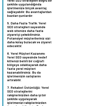
Yerel SEO stratejileri doğru bir
şekilde uygulandığında
işletmenize birçok avantaj
sağlayabilir. Bu avantajlardan
bazıları şunlardır:
Daha Fazla Trafik:
Yerel
SEO stratejileri sayesinde
web sitenize daha fazla
ziyaretçi çekebilirsiniz.
Potansiyel müşterileriniz sizi
daha kolay bulacak ve ziyaret
edecektir.
Yerel Müşteri Kazanımı:
Yerel SEO sayesinde hedef
kitlenizi belirli bir coğrafi
bölgeye odaklayarak daha
fazla yerel müşteri
kazanabilirsiniz. Bu da
işletmenizin satışlarını
artırabilir.
Rekabet Üstünlüğü:
Yerel
SEO stratejilerini
rakiplerinizden daha iyi bir
şekilde uygulayarak
işletmenizi rakiplerinizden