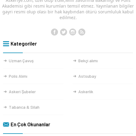
Askeriye.com, özel olup EGM,Milli Savunma Bakanlığı ve Polis
Akademisi gibi resmi kurumları temsil etmez. Yayınlanan bilgiler
gayri resmi olup olası bir hak kaybından ötürü sorumluluk kabul
edilmez.
Kategoriler
Uzman Çavuş
Bekçi alımı
Polis Alımı
Astsubay
Askeri Şubeler
Askerlik
Tabanca & Silah
En Çok Okunanlar