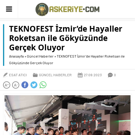
TEKNOFEST İzmir’de Hayaller
Roketsan ile Gökyüzünde
Gerçek Oluyor
Anasayfa
»
Güncel Haberler
»
TEKNOFEST İzmir’de Hayaller Roketsan ile
Gökyüzünde Gerçek Oluyor
ESAT ATICI
GÜNCEL HABERLER
27.09.2023
0
A
A
+
-