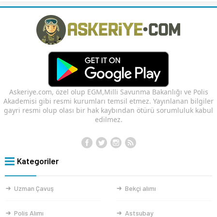
Askeriye.com, özel olup EGM,Milli Savunma Bakanlığı ve Polis
Akademisi gibi resmi kurumları temsil etmez. Yayınlanan bilgiler
gayri resmi olup olası bir hak kaybından ötürü sorumluluk kabul
edilmez.
Kategoriler
Uzman Çavuş
Bekçi alımı
Polis Alımı
Astsubay