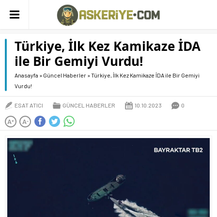
Türkiye, İlk Kez Kamikaze İDA
ile Bir Gemiyi Vurdu!
Anasayfa
»
Güncel Haberler
»
Türkiye, İlk Kez Kamikaze İDA ile Bir Gemiyi
Vurdu!
ESAT ATICI
GÜNCEL HABERLER
10.10.2023
0
A
A
+
-