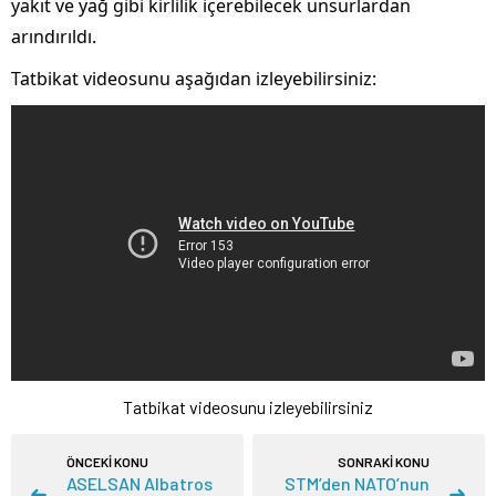
yakıt ve yağ gibi kirlilik içerebilecek unsurlardan
arındırıldı.
Tatbikat videosunu aşağıdan izleyebilirsiniz:
Tatbikat videosunu izleyebilirsiniz
ÖNCEKİ KONU
SONRAKİ KONU
ASELSAN Albatros
STM’den NATO’nun