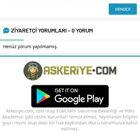
ZİYARETÇİ YORUMLARI - 0 YORUM
Henüz yorum yapılmamış.
Askeriye.com, özel olup EGM,Milli Savunma Bakanlığı ve Polis
Akademisi gibi resmi kurumları temsil etmez. Yayınlanan bilgiler
gayri resmi olup olası bir hak kaybından ötürü sorumluluk kabul
edilmez.