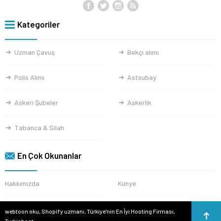
Kategoriler
Uzman Çavuş
Bekçi alımı
Polis Alımı
Astsubay
Askeri Şubeler
Askerlik
Tabanca & Silah
En Çok Okunanlar
Hakkımızda
Künye
webtoon oku
,
Shopify uzmanı
,
Türkiye'nin En İyi Hosting Firması
,
Turkishost