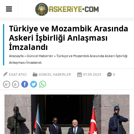
Türkiye ve Mozambik Arasında
Askeri İşbirliği Anlaşması
İmzalandı
Anasayfa
»
Güncel Haberler
»
Türkiye ve Mozambik Arasında Askeri İşbirliği
Anlaşması İmzalandı
ESAT ATICI
GÜNCEL HABERLER
07.09.2023
0
A
A
+
-