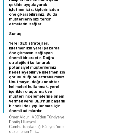
şekilde uygulayarak
işletmenizi rakiplerinizden
öne çıkarabilirsiniz. Bu da
müşterilerin sizi tercih
etmelerini sağlar.
Sonuç
Yerel SEO stratejileri,
işletmenizin yerel pazarda
öne çıkmasını sağlayan
önemli bir araçtır. Doğru
stratejileri kullanarak
potansiyel müşterilerinizi
hedefleyebilir ve işletmenizin
görünürlüğünü artırabilirsiniz.
Unutmayın, doğru anahtar
kelimeleri kullanmak, yerel
içerikler oluşturmak ve
müşteri incelemelerine önem
vermek yerel SEO’nun başarılı
bir şekilde uygulanması için
önemli adımlardır.
Ömer Algur: ABD’den Türkiye’ye
Dönüş Hikayesi
Cumhurbaşkanlığı Külliyesi’nde
düzenlenen Milli...