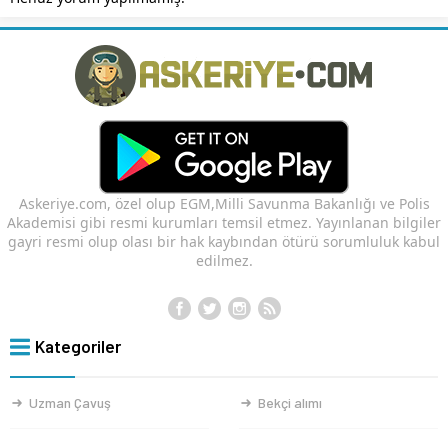
Askeriye.com, özel olup EGM,Milli Savunma Bakanlığı ve Polis
Akademisi gibi resmi kurumları temsil etmez. Yayınlanan bilgiler
gayri resmi olup olası bir hak kaybından ötürü sorumluluk kabul
edilmez.
Kategoriler
Uzman Çavuş
Bekçi alımı