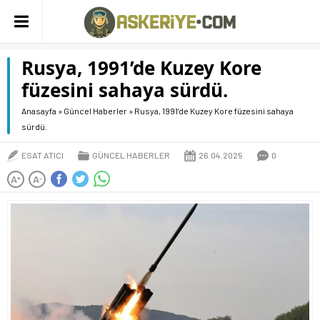
Rusya, 1991’de Kuzey Kore
füzesini sahaya sürdü.
Anasayfa
»
Güncel Haberler
»
Rusya, 1991’de Kuzey Kore füzesini sahaya
sürdü.
ESAT ATICI
GÜNCEL HABERLER
26.04.2025
0
A
A
+
-