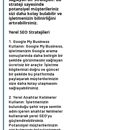
strateji sayesinde
potansiyel müşterileriniz
sizi daha kolay bulabilir ve
işletmenizin bilinirliğini
artırabilirsiniz.
Yerel SEO Stratejileri
Google My Business
Kullanın:
Google My Business,
işletmenizin Google arama
sonuçlarında daha belirgin bir
şekilde görünmesini sağlayan
ücretsiz bir araçtır. İşletme
bilgilerinizi doğru ve güncel
bir şekilde bu platformda
paylaşarak müşterilerinizin
size daha kolay ulaşmasını
sağlayabilirsiniz.
Yerel Anahtar Kelimeler
Kullanın:
İşletmenizin
bulunduğu şehir veya semtin
adını içeren anahtar kelimeler
kullanarak yerel SEO’yu
güçlendirebilirsiniz.
Potansiyel müşterilerinizin
sizi bulmasını kolaylaştırmak