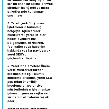
için bu anahtar kelimeleri web
sitenizin içeriğinde ve meta
etiketlerinde kullanmayı
unutmayın.
Yerel İçerik Oluşturun:
İşletmenizin bulunduğu
bölgeyle ilgili içerikler
oluşturarak yerel kitleleri
hedefleyebilirsiniz.
Bölgenizdeki etkinlikler,
festivaller veya haberler
hakkında yazılar paylaşarak
yerel SEO’yu
güçlendirebilirsiniz.
Yerel İncelemelere Önem
Verin:
Müşterilerinizden
işletmenizle ilgili olumlu
incelemeler almak, yerel SEO
açısından önemlidir.
İncelemeler, potansiyel
müşterilerinizin işletmenize
güven duymasını sağlar ve
sizi tercih etmelerini teşvik
eder.
Yerel SEO’nun İşletmenize