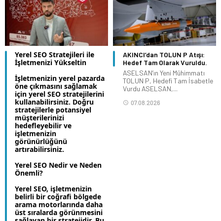
Yerel SEO Stratejileri ile
AKINCI’dan TOLUN P Atışı:
İşletmenizi Yükseltin
Hedef Tam Olarak Vuruldu.
ASELSAN’ın Yeni Mühimmatı
İşletmenizin yerel pazarda
TOLUN P, Hedefi Tam İsabetle
öne çıkmasını sağlamak
Vurdu ASELSAN,...
için yerel SEO stratejilerini
kullanabilirsiniz. Doğru
07.08.2026
stratejilerle potansiyel
müşterilerinizi
hedefleyebilir ve
işletmenizin
görünürlüğünü
artırabilirsiniz.
Yerel SEO Nedir ve Neden
Önemli?
Yerel SEO, işletmenizin
belirli bir coğrafi bölgede
arama motorlarında daha
üst sıralarda görünmesini
sağlayan bir stratejidir. Bu