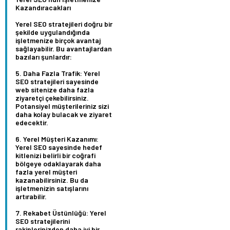
Kazandıracakları
Yerel SEO stratejileri doğru bir
şekilde uygulandığında
işletmenize birçok avantaj
sağlayabilir. Bu avantajlardan
bazıları şunlardır:
Daha Fazla Trafik:
Yerel
SEO stratejileri sayesinde
web sitenize daha fazla
ziyaretçi çekebilirsiniz.
Potansiyel müşterileriniz sizi
daha kolay bulacak ve ziyaret
edecektir.
Yerel Müşteri Kazanımı:
Yerel SEO sayesinde hedef
kitlenizi belirli bir coğrafi
bölgeye odaklayarak daha
fazla yerel müşteri
kazanabilirsiniz. Bu da
işletmenizin satışlarını
artırabilir.
Rekabet Üstünlüğü:
Yerel
SEO stratejilerini
rakiplerinizden daha iyi bir