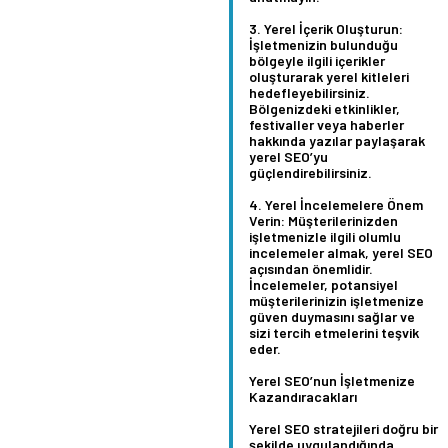
Yerel İçerik Oluşturun:
İşletmenizin bulunduğu
bölgeyle ilgili içerikler
oluşturarak yerel kitleleri
hedefleyebilirsiniz.
Bölgenizdeki etkinlikler,
festivaller veya haberler
hakkında yazılar paylaşarak
yerel SEO’yu
güçlendirebilirsiniz.
Yerel İncelemelere Önem
Verin:
Müşterilerinizden
işletmenizle ilgili olumlu
incelemeler almak, yerel SEO
açısından önemlidir.
İncelemeler, potansiyel
müşterilerinizin işletmenize
güven duymasını sağlar ve
sizi tercih etmelerini teşvik
eder.
Yerel SEO’nun İşletmenize
Kazandıracakları
Yerel SEO stratejileri doğru bir
şekilde uygulandığında