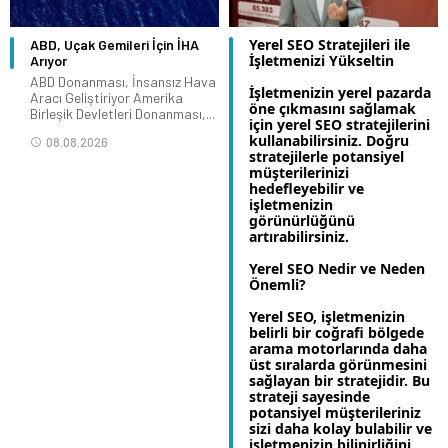
Yerel SEO Stratejileri ile
ABD, Uçak Gemileri İçin İHA
İşletmenizi Yükseltin
Arıyor
ABD Donanması, İnsansız Hava
İşletmenizin yerel pazarda
Aracı Geliştiriyor Amerika
öne çıkmasını sağlamak
Birleşik Devletleri Donanması,...
için yerel SEO stratejilerini
kullanabilirsiniz. Doğru
08.08.2026
stratejilerle potansiyel
müşterilerinizi
hedefleyebilir ve
işletmenizin
görünürlüğünü
artırabilirsiniz.
Yerel SEO Nedir ve Neden
Önemli?
Yerel SEO, işletmenizin
belirli bir coğrafi bölgede
arama motorlarında daha
üst sıralarda görünmesini
sağlayan bir stratejidir. Bu
strateji sayesinde
potansiyel müşterileriniz
sizi daha kolay bulabilir ve
işletmenizin bilinirliğini