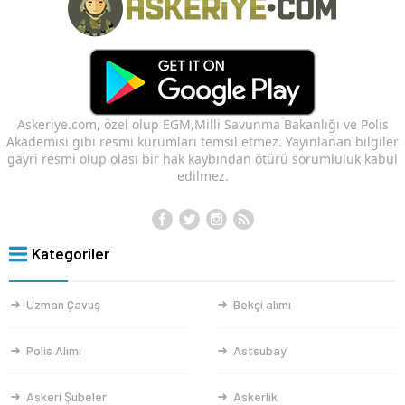
Askeriye.com, özel olup EGM,Milli Savunma Bakanlığı ve Polis
Akademisi gibi resmi kurumları temsil etmez. Yayınlanan bilgiler
gayri resmi olup olası bir hak kaybından ötürü sorumluluk kabul
edilmez.
Kategoriler
Uzman Çavuş
Bekçi alımı
Polis Alımı
Astsubay
Askeri Şubeler
Askerlik