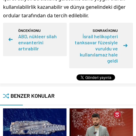
kullanılabilirlik kazanabilir ve dünya genelindeki diğer
ordular tarafından da tercih edilebilir.
ÖNCEKİ KONU
SONRAKİ KONU
ABD, nükleer silah
İsrail helikopteri
envanterini
tanksavar füzesiyle
artırabilir
vuruldu ve
kullanılamaz hale
geldi
BENZER KONULAR