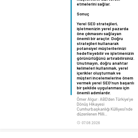
etmelerini sağlar.
Sonuç
Yerel SEO stratejileri,
işletmenizin yerel pazarda
öne çıkmasını sağlayan
önemli bir araçtır. Doğru
stratejileri kullanarak
potansiyel müşterilerinizi
hedefleyebilir ve işletmenizin
görünürlüğünü artırabilirsiniz.
Unutmayın, doğru anahtar
kelimeleri kullanmak, yerel
içerikler oluşturmak ve
müşteri incelemelerine önem
vermek yerel SEO’nun başarılı
bir şekilde uygulanması için
önemli adımlardır.
Ömer Algur: ABD’den Türkiye’ye
Dönüş Hikayesi
Cumhurbaşkanlığı Külliyesi’nde
düzenlenen Milli...
07.08.2026