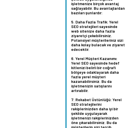
işletmenize birçok avantaj
sağlayabilir. Bu avantajlardan
bazıları şunlardır:
Daha Fazla Trafik:
Yerel
SEO stratejileri sayesinde
web sitenize daha fazla
ziyaretçi çekebilirsiniz.
Potansiyel müşterileriniz sizi
daha kolay bulacak ve ziyaret
edecektir.
Yerel Müşteri Kazanımı:
Yerel SEO sayesinde hedef
kitlenizi belirli bir coğrafi
bölgeye odaklayarak daha
fazla yerel müşteri
kazanabilirsiniz. Bu da
işletmenizin satışlarını
artırabilir.
Rekabet Üstünlüğü:
Yerel
SEO stratejilerini
rakiplerinizden daha iyi bir
şekilde uygulayarak
işletmenizi rakiplerinizden
öne çıkarabilirsiniz. Bu da
müşterilerin sizi tercih