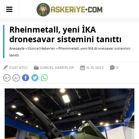
Rheinmetall, yeni İKA
dronesavar sistemini tanıttı
Anasayfa
»
Güncel Haberler
»
Rheinmetall, yeni İKA dronesavar sistemini
tanıttı
ESAT ATICI
GÜNCEL HABERLER
14.10.2023
0
A
A
+
-