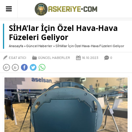
SİHA’lar İçin Özel Hava-Hava
Füzeleri Geliyor
Anasayfa
»
Güncel Haberler
»
SİHA’lar İçin Özel Hava-Hava Füzeleri Geliyor
ESAT ATICI
GÜNCEL HABERLER
16.10.2023
0
A
A
+
-