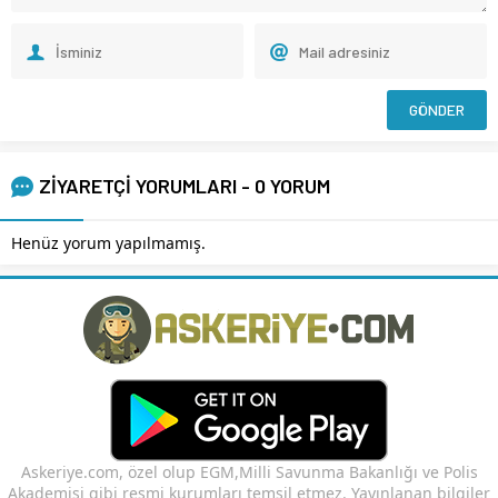
ZİYARETÇİ YORUMLARI - 0 YORUM
Henüz yorum yapılmamış.
Askeriye.com, özel olup EGM,Milli Savunma Bakanlığı ve Polis
Akademisi gibi resmi kurumları temsil etmez. Yayınlanan bilgiler